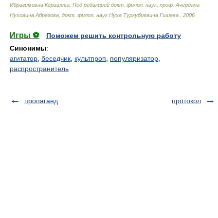
Ибрагимовна Керашева. Под редакцией докт. филол. наук, проф. Ачердана
Нуховича Абрегова, докт. филол. наук Нуха Туркубиевича Гишева.
.
2006
.
Игры ⚽
Поможем решить контрольную работу
Синонимы
:
агитатор
,
беседчик
,
культпроп
,
популяризатор
,
распространитель
пропаганд
протокол