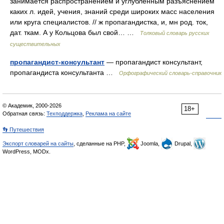
занимается распространением и углубленным разъяснением
каких л. идей, учения, знаний среди широких масс населения
или круга специалистов. // ж пропагандистка, и, мн род. ток,
дат. ткам. А у Кольцова был свой… …
Толковый словарь русских
существительных
пропагандист-консультант
— пропагандист консультант,
пропагандиста консультанта …
Орфографический словарь-справочник
© Академик, 2000-2026
18+
Обратная связь:
Техподдержка
,
Реклама на сайте
👣 Путешествия
Экспорт словарей на сайты
, сделанные на PHP,
Joomla,
Drupal,
WordPress, MODx.