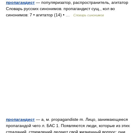
пропагандист
— популяризатор, распространитель, агитатор
Словарь русских синонимов. пропагандист сущ., кол во
синонимов: 7 • агитатор (14) • …
Словарь синонимов
пропагандист
— а, м. propagandiste m. Лицо, занимающееся
пропагандой чего л. БАС 1. Появляются люди, которые из этих
страданий, стремлений делают свой жизненный вопрос; они