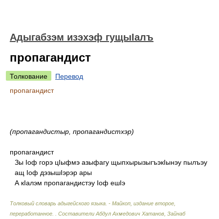
Адыгабзэм изэхэф гущыIалъ
пропагандист
Толкование
Перевод
пропагандист
(пропагандистыр, пропагандистхэр)
пропагандист
Зы Iоф горэ цIыфмэ азыфагу щыпхырызыгъэкIынэу пылъэу
ащ Iоф дэзышIэрэр ары
А кIалэм пропагандистэу Iоф ешIэ
Толковый словарь адыгейского языка. - Майкоп, издание второе,
переработанное.
.
Составители Абдул Ахмедович Хатанов, Зайнаб